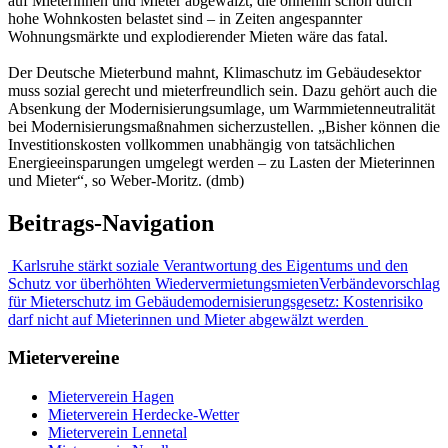
auf Mieterinnen und Mieter abgewälzt, die ohnehin schon durch
hohe Wohnkosten belastet sind – in Zeiten angespannter
Wohnungsmärkte und explodierender Mieten wäre das fatal.
Der Deutsche Mieterbund mahnt, Klimaschutz im Gebäudesektor
muss sozial gerecht und mieterfreundlich sein. Dazu gehört auch die
Absenkung der Modernisierungsumlage, um Warmmietenneutralität
bei Modernisierungsmaßnahmen sicherzustellen. „Bisher können die
Investitionskosten vollkommen unabhängig von tatsächlichen
Energieeinsparungen umgelegt werden – zu Lasten der Mieterinnen
und Mieter“, so Weber-Moritz. (dmb)
Beitrags-Navigation
Karlsruhe stärkt soziale Verantwortung des Eigentums und den
Schutz vor überhöhten Wiedervermietungsmieten
Verbändevorschlag
für Mieterschutz im Gebäudemodernisierungsgesetz: Kostenrisiko
darf nicht auf Mieterinnen und Mieter abgewälzt werden
Mietervereine
Mieterverein Hagen
Mieterverein Herdecke-Wetter
Mieterverein Lennetal