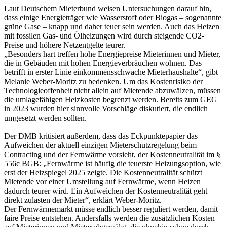
Laut Deutschem Mieterbund weisen Untersuchungen darauf hin,
dass einige Energieträger wie Wasserstoff oder Biogas – sogenannte
grüne Gase – knapp und daher teuer sein werden. Auch das Heizen
mit fossilen Gas- und Ölheizungen wird durch steigende CO2-
Preise und höhere Netzentgelte teurer.
„Besonders hart treffen hohe Energiepreise Mieterinnen und Mieter,
die in Gebäuden mit hohen Energieverbräuchen wohnen. Das
betrifft in erster Linie einkommensschwache Mieterhaushalte“, gibt
Melanie Weber-Moritz zu bedenken. Um das Kostenrisiko der
Technologieoffenheit nicht allein auf Mietende abzuwälzen, müssen
die umlagefähigen Heizkosten begrenzt werden. Bereits zum GEG
in 2023 wurden hier sinnvolle Vorschläge diskutiert, die endlich
umgesetzt werden sollten.
Der DMB kritisiert außerdem, dass das Eckpunktepapier das
Aufweichen der aktuell einzigen Mieterschutzregelung beim
Contracting und der Fernwärme vorsieht, der Kostenneutralität im §
556c BGB: „Fernwärme ist häufig die teuerste Heizungsoption, wie
erst der Heizspiegel 2025 zeigte. Die Kostenneutralität schützt
Mietende vor einer Umstellung auf Fernwärme, wenn Heizen
dadurch teurer wird. Ein Aufweichen der Kostenneutralität geht
direkt zulasten der Mieter“, erklärt
Weber-Moritz.
Der Fernwärmemarkt müsse endlich besser reguliert werden, damit
faire Preise entstehen. Andersfalls werden die zusätzlichen Kosten