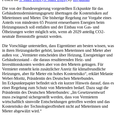
Die von der Bundesregierung vorgestellten Eckpunkte für das
Gebäudemodernisierungsgesetz übertragen die Kostenrisiken auf
Mieterinnen und Mieter. Die bisherige Regelung zur Vorgabe eines
Anteils von mindesten 65 Prozent erneuerbaren Energien beim
Heizungstausch soll entfallen und der Einbau von Gas- und
Ölheizungen weiter möglich sein, wenn ab 2029 anteilig CO2-
neutrale Brennstoffe genutzt werden.
Die Vorschläge unterstellen, dass Eigentümer am besten wissen, was
in ihren Heizungskeller gehört, lassen Mieterinnen und Mieter aber
außen vor. „Vermieter entscheiden über Heizung, Energieträger und
Gebäudezustand – die daraus resultierenden Heiz- und
Investitionskosten werden aber von den Mietern getragen. Für
Vermieter entsteht kein zusätzlicher Anreiz für klimafreundliche
Heizungen, aber für Mieter ein hohes Kostenrisiko“, erklärt Melanie
Weber-Moritz, Präsidentin des Deutschen Mieterbundes.
Im Eckpunktepapier befindet sich ein kurzer Hinweis darauf, dass es
einer Regelung zum Schutz von Mietenden bedarf. Dazu sagt die
Präsidentin des Deutschen Mieterbundes: „Im Gesetzesentwurf
muss zwingend sichergestellt werden, dass von Vermietern
wirtschaftlich sinnvolle Entscheidungen getroffen werden und das
Kostenrisiko der Technologieoffenheit nicht auf Mieterinnen und
Mieter abgewälzt wird.“