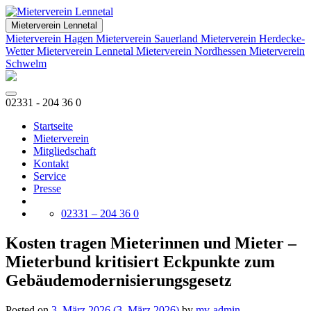
Mieterverein Lennetal
Mieterverein Hagen
Mieterverein Sauerland
Mieterverein Herdecke-
Wetter
Mieterverein Lennetal
Mieterverein Nordhessen
Mieterverein
Schwelm
02331 - 204 36 0
Startseite
Mieterverein
Mitgliedschaft
Kontakt
Service
Presse
02331 – 204 36 0
Kosten tragen Mieterinnen und Mieter –
Mieterbund kritisiert Eckpunkte zum
Gebäudemodernisierungsgesetz
Posted on
3. März 2026
(3. März 2026)
by
mv-admin